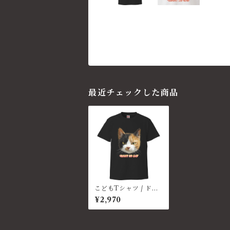
最近チェックした商品
こどもTシャツ / ドヤ
顔（黒）
¥2,970