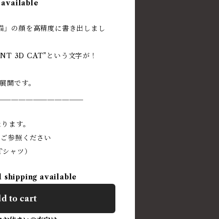
 available
猫」の顔を高精度に書き出しまし
NT 3D CAT”という文字が！
色展開です。
＿＿＿＿＿＿＿＿＿＿＿＿
なります。
をご参照ください
Tシャツ）
l shipping available
d to cart