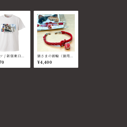
ツ / 新宿東口の
猫さまの首輪（猫用首
輪）
70
¥4,400