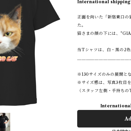
International shipping
正面を向いた「新宿東口の
た。
猫さまの顔の下には、“GIA
当Tシャツは、白・黒の2
＿＿＿＿＿＿＿＿＿＿＿＿
※130サイズのみの展開と
※サイズ感は、写真3枚目
（スタッフ左側・手持ちの
Internationa
Ad