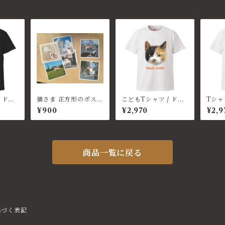
 ドヤ
猫さま 正方形のポスト
こどもTシャツ / ドヤ
Tシャ
カード（6種類セッ
顔（白）
猫
¥900
¥2,970
¥2,9
ト）
商品一覧に戻る
基づく表記