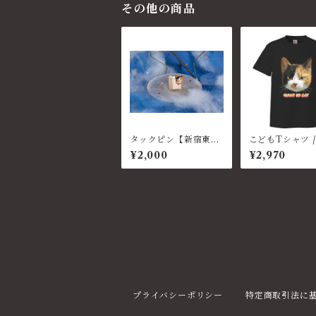
その他の商品
タックピン【新宿東口
こどもTシャツ /
の猫 × Palnart Poc】
顔（黒）
¥2,000
¥2,970
プライバシーポリシー
特定商取引法に